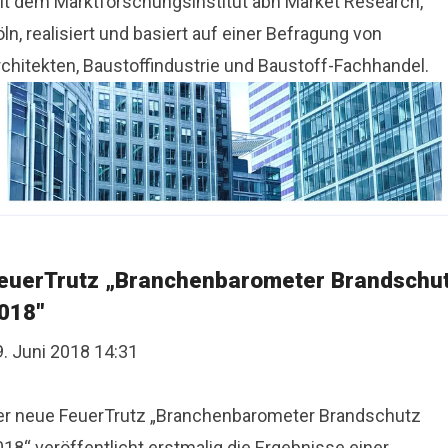
it dem Marktforschungsinstitut abh Market Research,
ln, realisiert und basiert auf einer Befragung von
rchitekten, Baustoffindustrie und Baustoff-Fachhandel.
euerTrutz „Branchenbarometer Brandschu
018"
9. Juni 2018 14:31
er neue FeuerTrutz „Branchenbarometer Brandschutz
18“ veröffentlicht erstmalig die Ergebnisse einer