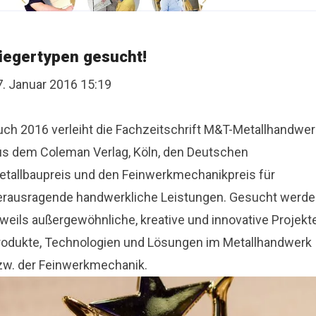
iegertypen gesucht!
7. Januar 2016 15:19
uch 2016 verleiht die Fachzeitschrift M&T-Metallhandwer
us dem Coleman Verlag, Köln, den Deutschen
etallbaupreis und den Feinwerkmechanikpreis für
erausragende handwerkliche Leistungen. Gesucht werd
weils außergewöhnliche, kreative und innovative Projekte
rodukte, Technologien und Lösungen im Metallhandwerk
zw. der Feinwerkmechanik.