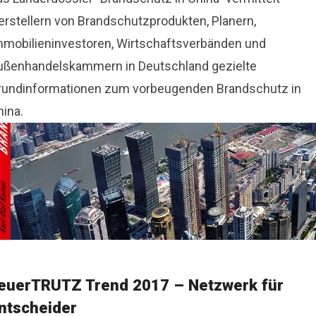
erstellern von Brandschutzprodukten, Planern,
mmobilieninvestoren, Wirtschaftsverbänden und
ußenhandelskammern in Deutschland gezielte
rundinformationen zum vorbeugenden Brandschutz in
hina.
euerTRUTZ Trend 2017 – Netzwerk für
ntscheider