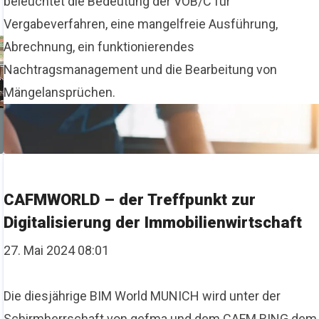
beleuchtet die Bedeutung der VOB/C für
Vergabeverfahren, eine mangelfreie Ausführung,
Abrechnung, ein funktionierendes
Nachtragsmanagement und die Bearbeitung von
Mängelansprüchen.
CAFMWORLD – der Treffpunkt zur
Digitalisierung der Immobilienwirtschaft
27. Mai 2024 08:01
Die diesjährige BIM World MUNICH wird unter der
Schirmherrschaft von gefma und dem CAFM RING dem