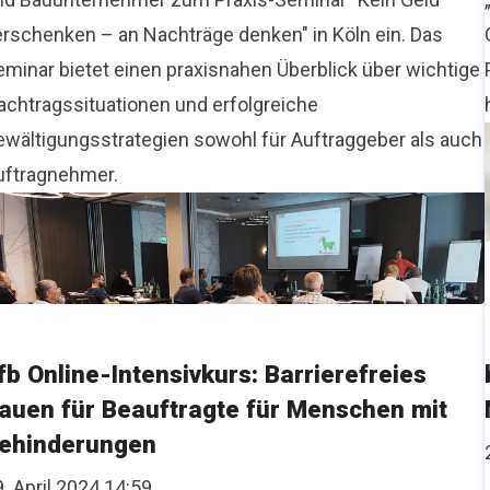
erschenken – an Nachträge denken" in Köln ein. Das
eminar bietet einen praxisnahen Überblick über wichtige
achtragssituationen und erfolgreiche
ewältigungsstrategien sowohl für Auftraggeber als auch
uftragnehmer.
fb Online-Intensivkurs: Barrierefreies
auen für Beauftragte für Menschen mit
ehinderungen
. April 2024 14:59