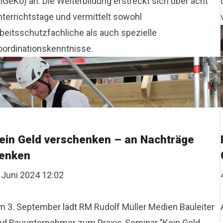
iGeKo) an. Die Weiterbildung erstreckt sich über acht
nterrichtstage und vermittelt sowohl
rbeitsschutzfachliche als auch spezielle
oordinationskenntnisse.
ein Geld verschenken – an Nachträge
enken
 Juni 2024 12:02
m 3. September lädt RM Rudolf Müller Medien Bauleiter
nd Bauunternehmer zum Praxis-Seminar "Kein Geld