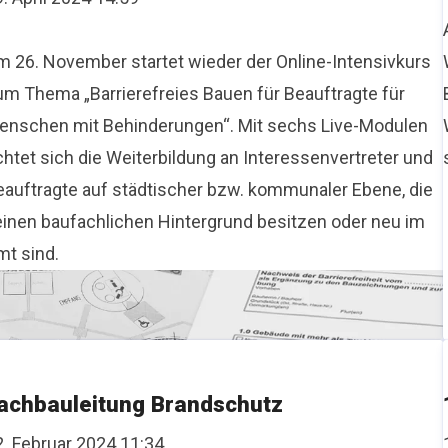
m 26. November startet wieder der Online-Intensivkurs
um Thema „Barrierefreies Bauen für Beauftragte für
enschen mit Behinderungen“. Mit sechs Live-Modulen
chtet sich die Weiterbildung an Interessenvertreter und
eauftragte auf städtischer bzw. kommunaler Ebene, die
einen baufachlichen Hintergrund besitzen oder neu im
mt sind.
achbauleitung Brandschutz
2. Februar 2024 11:34