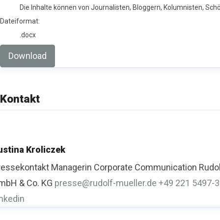
Die Inhalte können von Journalisten, Bloggern, Kolumnisten, Sc
Dateiformat:
.docx
Download
Kontakt
ustina Kroliczek
ressekontakt
Managerin Corporate Communication
Rudol
mbH & Co. KG
presse@rudolf-mueller.de
+49 221 5497-
inkedin