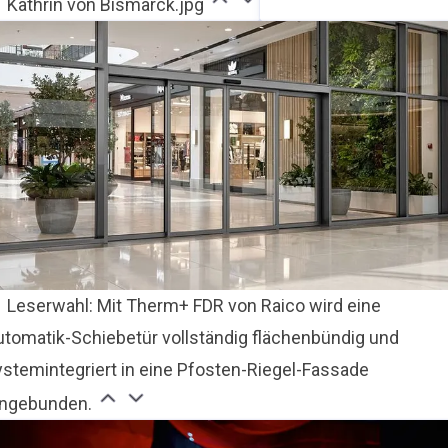
Kathrin von Bismarck.jpg
Leserwahl: Mit Therm+ FDR von Raico wird eine
utomatik-Schiebetür vollständig flächenbündig und
ystemintegriert in eine Pfosten-Riegel-Fassade
ingebunden.