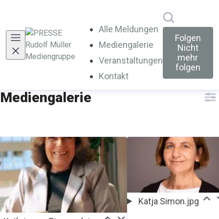
Im Newsroo
Alle Meldungen
Folgen
Mediengalerie
(current)
Nicht
mehr
Veranstaltungen
folgen
Kontakt
Mediengalerie
Katja Simon.jpg