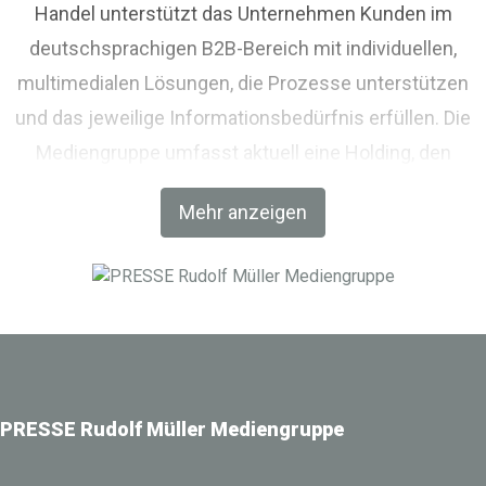
Handel unterstützt das Unternehmen Kunden im
deutschsprachigen B2B-Bereich mit individuellen,
multimedialen Lösungen, die Prozesse unterstützen
und das jeweilige Informationsbedürfnis erfüllen. Die
Mediengruppe umfasst aktuell eine Holding, den
Fachverlag RM Rudolf Müller Medien und mit der BIM
Mehr anzeigen
World MUNICH eine Netzwerkplattform für Akteure der
Digitalisierung im Bau-, Immobilien- und
Infrastrukturbereich.
PRESSE Rudolf Müller Mediengruppe