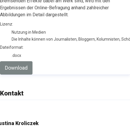
bremsenden Effekte dabei am Werk sind, wird mit den
Ergebnissen der Online-Befragung anhand zahlreicher
Abbildungen im Detail dargestellt.
go to media item
Lizenz:
Nutzung in Medien
Die Inhalte können von Journalisten, Bloggern, Kolumnisten, Sc
Dateiformat:
.docx
Download
Kontakt
ustina Kroliczek