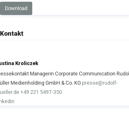
Download
Kontakt
ustina Kroliczek
ressekontakt
Managerin Corporate Communication
Rudo
üller Medienholding GmbH & Co. KG
presse@rudolf-
ueller.de
+49 221 5497-350
inkedin