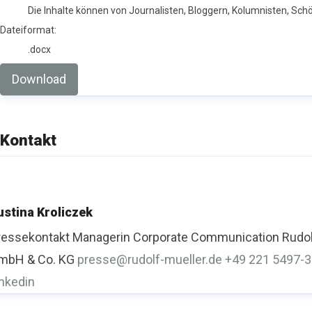
Die Inhalte können von Journalisten, Bloggern, Kolumnisten, Sc
Dateiformat:
.docx
Download
Kontakt
ustina Kroliczek
ressekontakt
Managerin Corporate Communication
Rudol
mbH & Co. KG
presse@rudolf-mueller.de
+49 221 5497-
inkedin