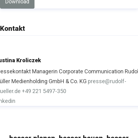
Download
Kontakt
ustina Kroliczek
ressekontakt
Managerin Corporate Communication
Rudo
üller Medienholding GmbH & Co. KG
presse@rudolf-
ueller.de
+49 221 5497-350
inkedin