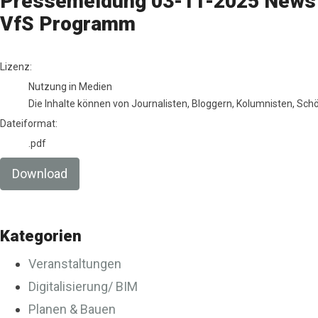
Pressemeldung 03-11-2025 News
VfS Programm
go to media item
Lizenz:
Nutzung in Medien
Die Inhalte können von Journalisten, Bloggern, Kolumnisten, Sc
Dateiformat:
.pdf
Download
Kategorien
Veranstaltungen
Digitalisierung/ BIM
Planen & Bauen