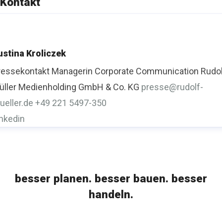
Kontakt
ustina Kroliczek
ressekontakt
Managerin Corporate Communication
Rudo
üller Medienholding GmbH & Co. KG
presse@rudolf-
ueller.de
+49 221 5497-350
inkedin
besser planen. besser bauen. besser
handeln.