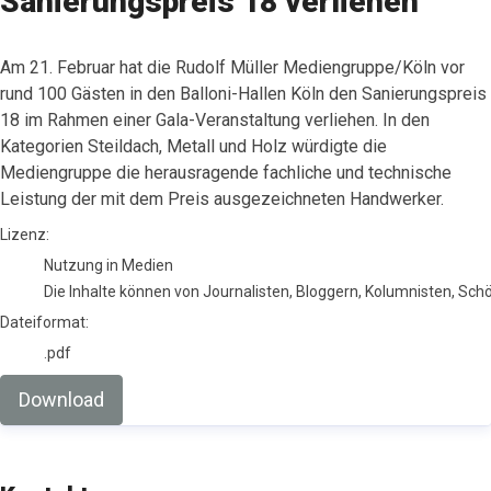
Sanierungspreis 18 verliehen
Am 21. Februar hat die Rudolf Müller Mediengruppe/Köln vor
rund 100 Gästen in den Balloni-Hallen Köln den Sanierungspreis
18 im Rahmen einer Gala-Veranstaltung verliehen. In den
Kategorien Steildach, Metall und Holz würdigte die
Mediengruppe die herausragende fachliche und technische
Leistung der mit dem Preis ausgezeichneten Handwerker.
go to media item
Lizenz:
Nutzung in Medien
Die Inhalte können von Journalisten, Bloggern, Kolumnisten, Sc
Dateiformat:
.pdf
Download