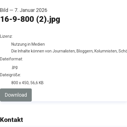
Bild
—
7. Januar 2026
16-9-800 (2).jpg
go to media item
Lizenz:
Nutzung in Medien
Die Inhalte können von Journalisten, Bloggern, Kolumnisten, Sc
Dateiformat:
.jpg
Dateigröße:
800 x 450, 56,6 KB
Download
Kontakt