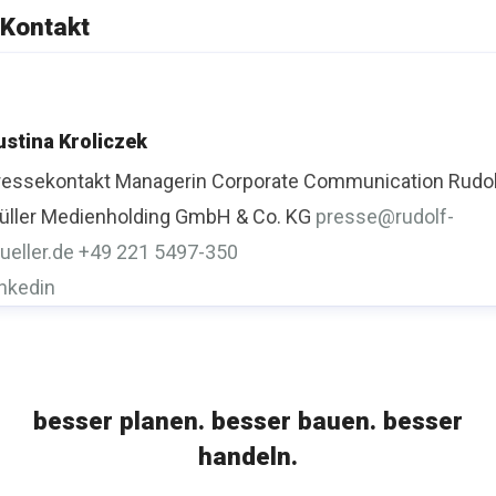
Kontakt
ustina Kroliczek
ressekontakt
Managerin Corporate Communication
Rudo
üller Medienholding GmbH & Co. KG
presse@rudolf-
ueller.de
+49 221 5497-350
inkedin
besser planen. besser bauen. besser
handeln.