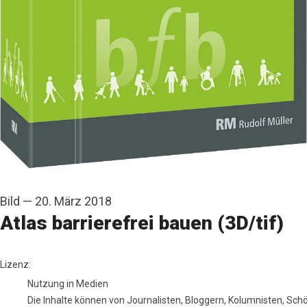
Bild
—
20. März 2018
Atlas barrierefrei bauen (3D/tif)
Verlagsgesellschaft Rudolf Müller GmbH & Co. KG
Lizenz:
Nutzung in Medien
Die Inhalte können von Journalisten, Bloggern, Kolumnisten, Sc