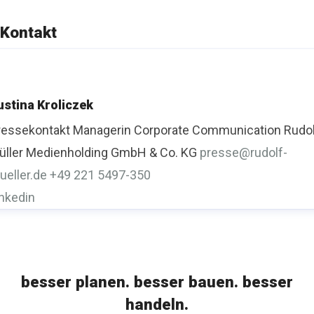
Kontakt
ustina Kroliczek
ressekontakt
Managerin Corporate Communication
Rudo
üller Medienholding GmbH & Co. KG
presse@rudolf-
ueller.de
+49 221 5497-350
inkedin
besser planen. besser bauen. besser
handeln.