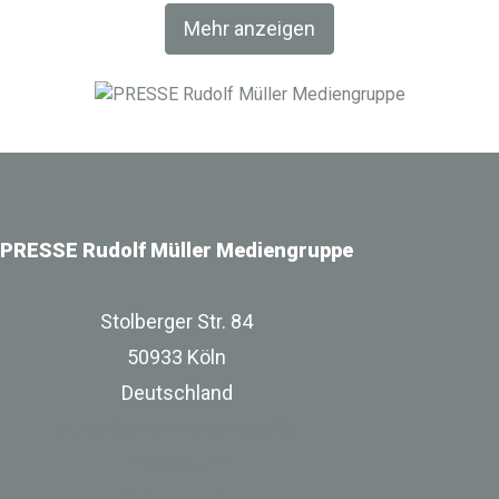
Fachverlag RM Rudolf Müller Medien und mit der BIM
Mehr anzeigen
World MUNICH eine Netzwerkplattform für Akteure der
Digitalisierung im Bau-, Immobilien- und
Infrastrukturbereich.
PRESSE Rudolf Müller Mediengruppe
Stolberger Str. 84
50933 Köln
Deutschland
zur Unternehmenswebsite
Impressum