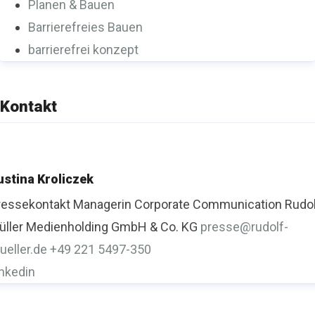
Planen & Bauen
Barrierefreies Bauen
barrierefrei konzept
Kontakt
ustina Kroliczek
ressekontakt
Managerin Corporate Communication
Rudo
üller Medienholding GmbH & Co. KG
presse@rudolf-
ueller.de
+49 221 5497-350
inkedin