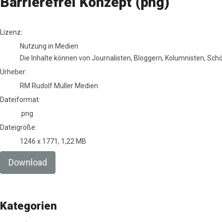
Barrierefrei Konzept (png)
RM Rudolf Müller Medien
Lizenz:
Nutzung in Medien
Die Inhalte können von Journalisten, Bloggern, Kolumnisten, Sc
Urheber:
RM Rudolf Müller Medien
Dateiformat:
.png
Dateigröße:
1246 x 1771, 1,22 MB
Download
Kategorien