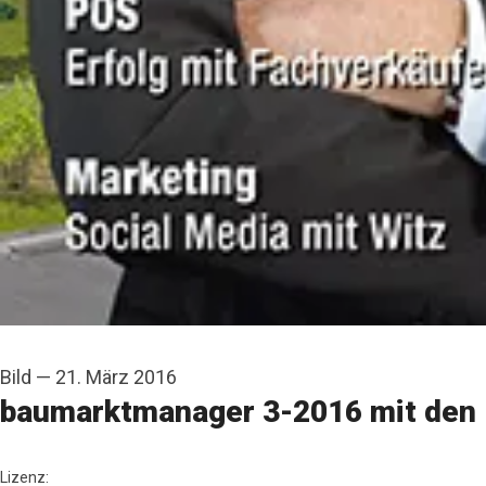
Bild
—
21. März 2016
baumarktmanager 3-2016 mit den 
baumarktmanager
Lizenz: