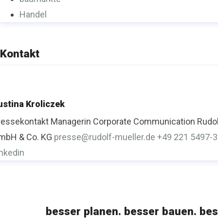
Handel
Kontakt
ustina Kroliczek
ressekontakt
Managerin Corporate Communication
Rudol
mbH & Co. KG
presse@rudolf-mueller.de
+49 221 5497-
inkedin
besser planen. besser bauen. bes