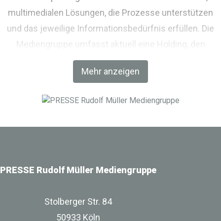
multimedialen Lösungen, die Prozesse unterstützen
und das jeweilige Informationsbedürfnis erfüllen. Die
Mediengruppe umfasst aktuell eine Holding, den
Fachverlag RM Rudolf Müller Medien und mit der BIM
Mehr anzeigen
World MUNICH eine Netzwerkplattform für Akteure der
Digitalisierung im Bau-, Immobilien- und
Infrastrukturbereich.
PRESSE Rudolf Müller Mediengruppe
Stolberger Str. 84
50933 Köln