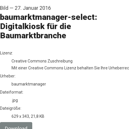
Bild
—
27. Januar 2016
baumarktmanager-select:
Digitalkiosk für die
Baumarktbranche
baumarktmanager
Lizenz:
Creative Commons Zuschreibung
Mit einer Creative Commons Lizenz behalten Sie Ihre Urheberrech
Urheber:
baumarktmanager
Dateiformat:
.jpg
Dateigröße:
629 x 343, 21,8 KB
Download