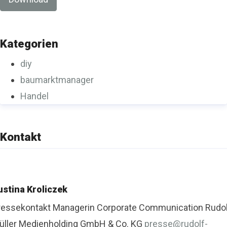
Kategorien
diy
baumarktmanager
Handel
Kontakt
ustina Kroliczek
ressekontakt
Managerin Corporate Communication
Rudo
üller Medienholding GmbH & Co. KG
presse@rudolf-