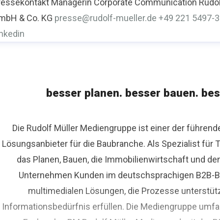
ressekontakt
Managerin Corporate Communication
Rudol
mbH & Co. KG
presse@rudolf-mueller.de
+49 221 5497-
inkedin
besser planen. besser bauen. bes
Die Rudolf Müller Mediengruppe ist einer der führen
Lösungsanbieter für die Baubranche. Als Spezialist fü
das Planen, Bauen, die Immobilienwirtschaft und de
Unternehmen Kunden im deutschsprachigen B2B-Bere
multimedialen Lösungen, die Prozesse unterstüt
Informationsbedürfnis erfüllen. Die Mediengruppe umfas