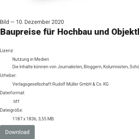
Bild
—
10. Dezember 2020
Baupreise für Hochbau und Objektb
Verlagsgesellschaft Rudolf Müller GmbH & Co. KG
Lizenz:
Nutzung in Medien
Die Inhalte können von Journalisten, Bloggern, Kolumnisten, Sc
Urheber:
Verlagsgesellschaft Rudolf Müller GmbH & Co. KG
Dateiformat:
.tiff
Dateigröße:
1187 x 1836, 3,55 MB
Download