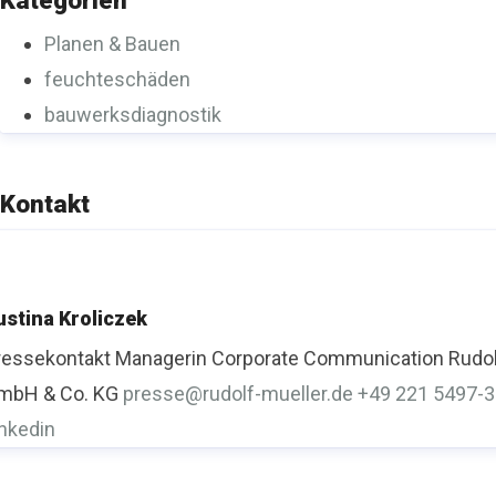
Kategorien
Planen & Bauen
feuchteschäden
bauwerksdiagnostik
Kontakt
ustina Kroliczek
ressekontakt
Managerin Corporate Communication
Rudol
mbH & Co. KG
presse@rudolf-mueller.de
+49 221 5497-
inkedin