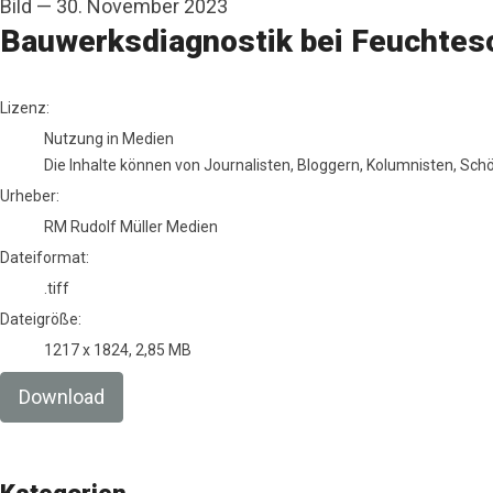
Bild
—
30. November 2023
Bauwerksdiagnostik bei Feuchtesch
RM Rudolf Müller Medien
Lizenz:
Nutzung in Medien
Die Inhalte können von Journalisten, Bloggern, Kolumnisten, Sc
Urheber:
RM Rudolf Müller Medien
Dateiformat:
.tiff
Dateigröße:
1217 x 1824, 2,85 MB
Download