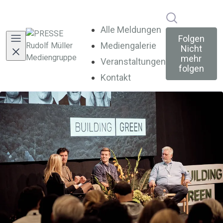
Im Newsroo
Alle Meldungen
Folgen
Mediengalerie
Nicht
mehr
Veranstaltungen
folgen
Kontakt