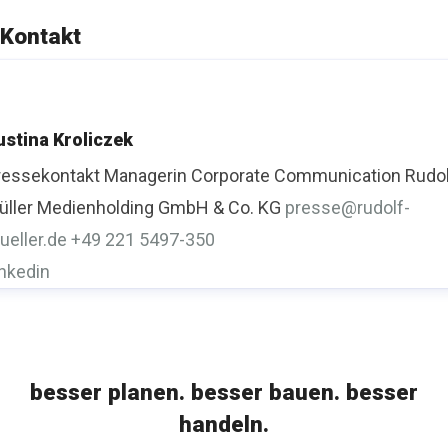
Kontakt
ustina Kroliczek
ressekontakt
Managerin Corporate Communication
Rudo
üller Medienholding GmbH & Co. KG
presse@rudolf-
ueller.de
+49 221 5497-350
inkedin
besser planen. besser bauen. besser
handeln.