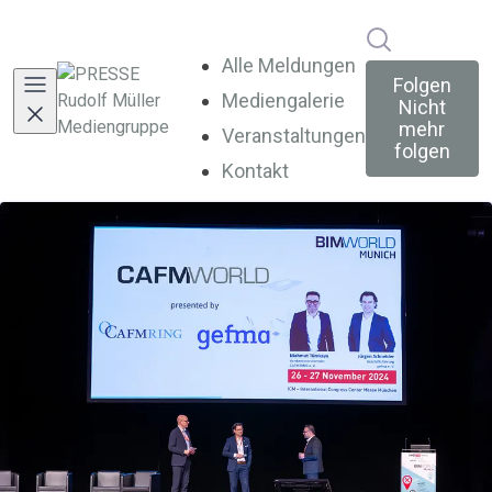
Im Newsroo
Alle Meldungen
Folgen
Mediengalerie
Nicht
mehr
Veranstaltungen
folgen
Kontakt