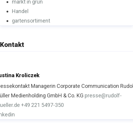
markt in grün
Handel
gartensortiment
Kontakt
ustina Kroliczek
ressekontakt
Managerin Corporate Communication
Rudo
üller Medienholding GmbH & Co. KG
presse@rudolf-
ueller.de
+49 221 5497-350
inkedin