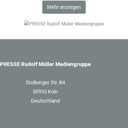
Fachverlag RM Rudolf Müller Medien und mit der BIM
Mehr anzeigen
World MUNICH eine Netzwerkplattform für Akteure der
Digitalisierung im Bau-, Immobilien- und
Infrastrukturbereich.
PRESSE Rudolf Müller Mediengruppe
Stolberger Str. 84
50933 Köln
Deutschland
zur Unternehmenswebsite
Impressum