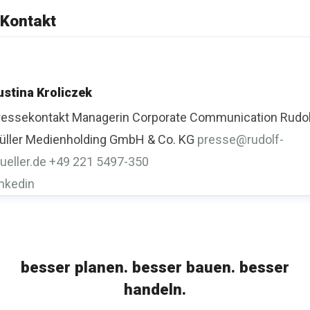
Kontakt
ustina Kroliczek
ressekontakt
Managerin Corporate Communication
Rudo
üller Medienholding GmbH & Co. KG
presse@rudolf-
ueller.de
+49 221 5497-350
inkedin
besser planen. besser bauen. besser
handeln.