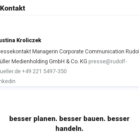
Kontakt
ustina Kroliczek
ressekontakt
Managerin Corporate Communication
Rudo
üller Medienholding GmbH & Co. KG
presse@rudolf-
ueller.de
+49 221 5497-350
inkedin
besser planen. besser bauen. besser
handeln.