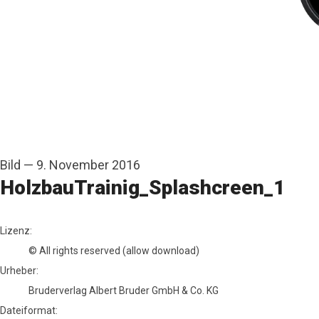
Bild
—
9. November 2016
HolzbauTrainig_Splashcreen_1
Bruderverlag Albert Bruder GmbH & Co. KG
Lizenz:
© All rights reserved (allow download)
Urheber:
Bruderverlag Albert Bruder GmbH & Co. KG
Dateiformat: