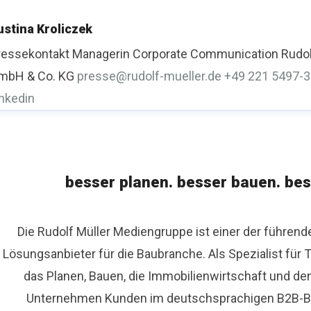
ustina Kroliczek
ressekontakt
Managerin Corporate Communication
Rudol
mbH & Co. KG
presse@rudolf-mueller.de
+49 221 5497-
inkedin
besser planen. besser bauen. bes
Die Rudolf Müller Mediengruppe ist einer der führen
Lösungsanbieter für die Baubranche. Als Spezialist fü
das Planen, Bauen, die Immobilienwirtschaft und de
Unternehmen Kunden im deutschsprachigen B2B-Bere