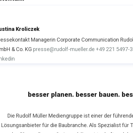
ustina Kroliczek
ressekontakt
Managerin Corporate Communication
Rudol
mbH & Co. KG
presse@rudolf-mueller.de
+49 221 5497-
inkedin
besser planen. besser bauen. bes
Die Rudolf Müller Mediengruppe ist einer der führen
Lösungsanbieter für die Baubranche. Als Spezialist fü