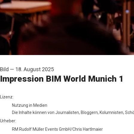
Bild
—
18. August 2025
Impression BIM World Munich 1
RM Rudolf Müller Events GmbH/Chris Hartlmaier
Lizenz:
Nutzung in Medien
Die Inhalte können von Journalisten, Bloggern, Kolumnisten, Sc
Urheber:
RM Rudolf Müller Events GmbH/Chris Hartlmaier