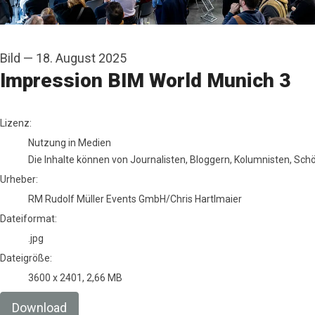
Bild
—
18. August 2025
Impression BIM World Munich 3
RM Rudolf Müller Events GmbH/Chris Hartlmaier
Lizenz:
Nutzung in Medien
Die Inhalte können von Journalisten, Bloggern, Kolumnisten, Sc
Urheber:
RM Rudolf Müller Events GmbH/Chris Hartlmaier
Dateiformat:
.jpg
Dateigröße:
3600 x 2401, 2,66 MB
Download