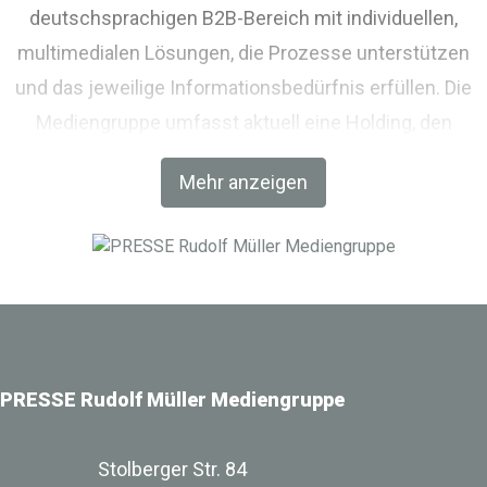
deutschsprachigen B2B-Bereich mit individuellen,
multimedialen Lösungen, die Prozesse unterstützen
und das jeweilige Informationsbedürfnis erfüllen. Die
Mediengruppe umfasst aktuell eine Holding, den
Fachverlag RM Rudolf Müller Medien und mit der BIM
Mehr anzeigen
World MUNICH eine Netzwerkplattform für Akteure der
Digitalisierung im Bau-, Immobilien- und
Infrastrukturbereich.
PRESSE Rudolf Müller Mediengruppe
Stolberger Str. 84