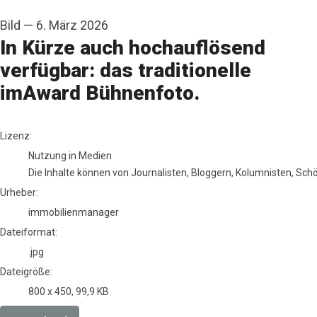
Bild
—
6. März 2026
In Kürze auch hochauflösend
verfügbar: das traditionelle
imAward Bühnenfoto.
immobilienmanager
Lizenz:
Nutzung in Medien
Die Inhalte können von Journalisten, Bloggern, Kolumnisten, Sc
Urheber:
immobilienmanager
Dateiformat:
.jpg
Dateigröße:
800 x 450, 99,9 KB