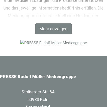
multimedialen Lösungen, die Prozesse unterstützen
und das jeweilige Informationsbedürfnis erfüllen. Die
Mediengruppe umfasst aktuell eine Holding, den
Fachverlag RM Rudolf Müller Medien und mit der BIM
Mehr anzeigen
World MUNICH eine Netzwerkplattform für Akteure der
Digitalisierung im Bau-, Immobilien- und
Infrastrukturbereich.
PRESSE Rudolf Müller Mediengruppe
Stolberger Str. 84
50933 Köln