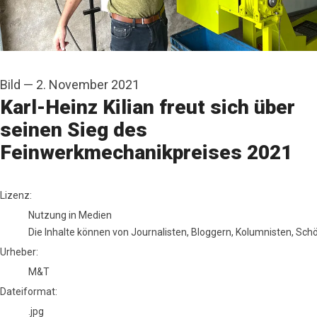
Bild
—
2. November 2021
Karl-Heinz Kilian freut sich über
seinen Sieg des
Feinwerkmechanikpreises 2021
M&T
Lizenz:
Nutzung in Medien
Die Inhalte können von Journalisten, Bloggern, Kolumnisten, Sc
Urheber:
M&T
Dateiformat:
.jpg