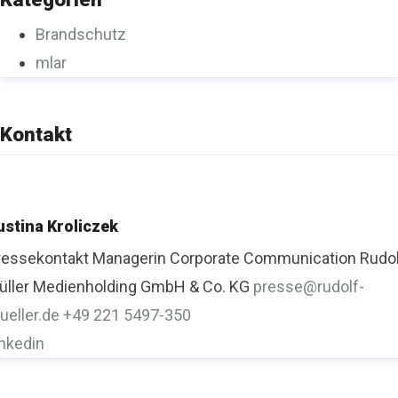
Brandschutz
mlar
Kontakt
ustina Kroliczek
ressekontakt
Managerin Corporate Communication
Rudo
üller Medienholding GmbH & Co. KG
presse@rudolf-
ueller.de
+49 221 5497-350
inkedin