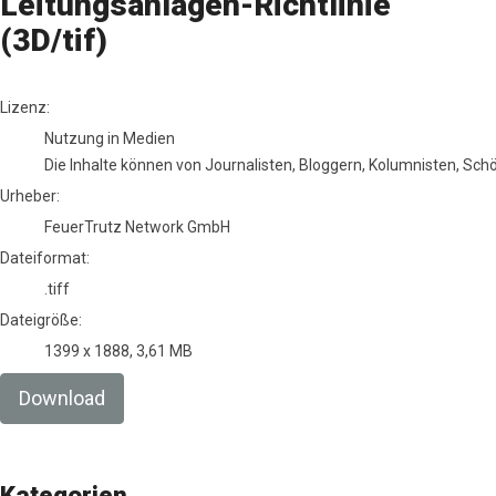
Leitungsanlagen-Richtlinie
(3D/tif)
FeuerTrutz Network GmbH
Lizenz:
Nutzung in Medien
Die Inhalte können von Journalisten, Bloggern, Kolumnisten, Sc
Urheber:
FeuerTrutz Network GmbH
Dateiformat:
.tiff
Dateigröße:
1399 x 1888, 3,61 MB
Download
Kategorien