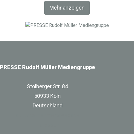
Fachverlag RM Rudolf Müller Medien und mit der BIM
Mehr anzeigen
World MUNICH eine Netzwerkplattform für Akteure der
Digitalisierung im Bau-, Immobilien- und
Infrastrukturbereich.
PRESSE Rudolf Müller Mediengruppe
Stolberger Str. 84
50933 Köln
Deutschland
zur Unternehmenswebsite
Impressum