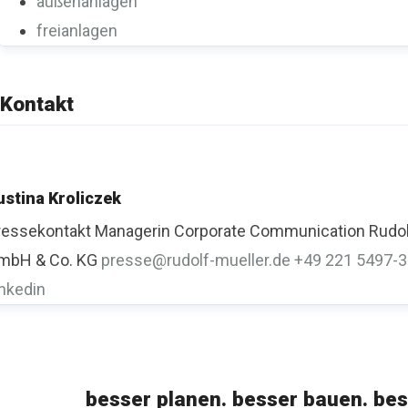
außenanlagen
freianlagen
Kontakt
ustina Kroliczek
ressekontakt
Managerin Corporate Communication
Rudol
mbH & Co. KG
presse@rudolf-mueller.de
+49 221 5497-
inkedin
besser planen. besser bauen. bes