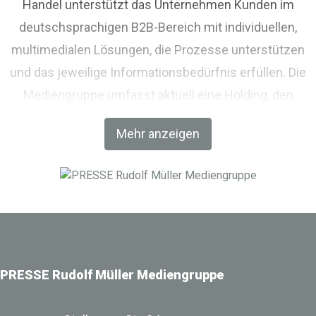
Handel unterstützt das Unternehmen Kunden im
deutschsprachigen B2B-Bereich mit individuellen,
multimedialen Lösungen, die Prozesse unterstützen
und das jeweilige Informationsbedürfnis erfüllen. Die
Mediengruppe umfasst aktuell eine Holding, den
Fachverlag RM Rudolf Müller Medien und mit der BIM
Mehr anzeigen
World MUNICH eine Netzwerkplattform für Akteure der
Digitalisierung im Bau-, Immobilien- und
Infrastrukturbereich.
PRESSE Rudolf Müller Mediengruppe