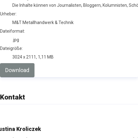
Die Inhalte können von Journalisten, Bloggern, Kolumnisten, Sc
Urheber:
M&T Metallhandwerk & Technik
Dateiformat:
.jpg
Dateigröße:
3024 x 2111, 1,11 MB
Download
Kontakt
ustina Kroliczek