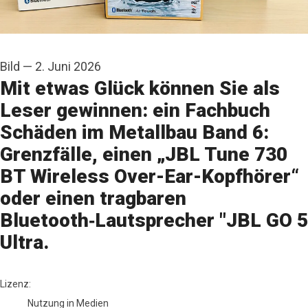
Bild
—
2. Juni 2026
Mit etwas Glück können Sie als
Leser gewinnen: ein Fachbuch
Schäden im Metallbau Band 6:
Grenzfälle, einen „JBL Tune 730
BT Wireless Over-Ear-Kopfhörer“
oder einen tragbaren
Bluetooth‑Lautsprecher "JBL GO 5
Ultra.
M&T Metallhandwerk & Technik
Lizenz:
Nutzung in Medien