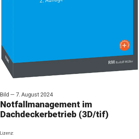
Bild
—
7. August 2024
Notfallmanagement im
Dachdeckerbetrieb (3D/tif)
RM Rudolf Müller Medien
Lizenz: