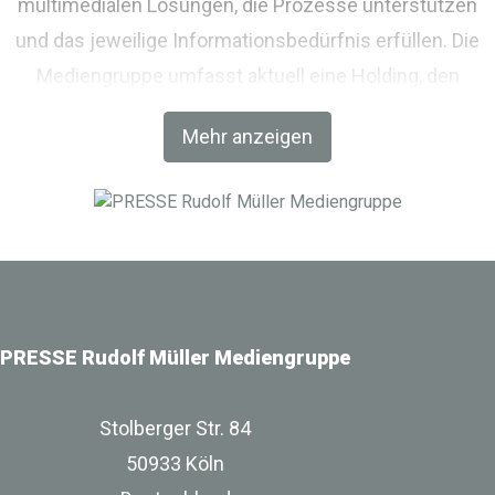
multimedialen Lösungen, die Prozesse unterstützen
und das jeweilige Informationsbedürfnis erfüllen. Die
Mediengruppe umfasst aktuell eine Holding, den
Fachverlag RM Rudolf Müller Medien und mit der BIM
Mehr anzeigen
World MUNICH eine Netzwerkplattform für Akteure der
Digitalisierung im Bau-, Immobilien- und
Infrastrukturbereich.
PRESSE Rudolf Müller Mediengruppe
Stolberger Str. 84
50933 Köln