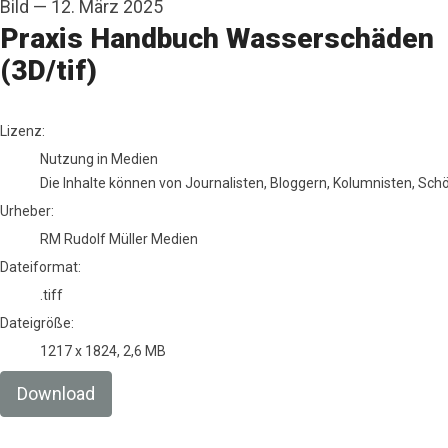
Bild
—
12. März 2025
Praxis Handbuch Wasserschäden
(3D/tif)
RM Rudolf Müller Medien
Lizenz:
Nutzung in Medien
Die Inhalte können von Journalisten, Bloggern, Kolumnisten, Sc
Urheber:
RM Rudolf Müller Medien
Dateiformat:
.tiff
Dateigröße:
1217 x 1824, 2,6 MB
Download