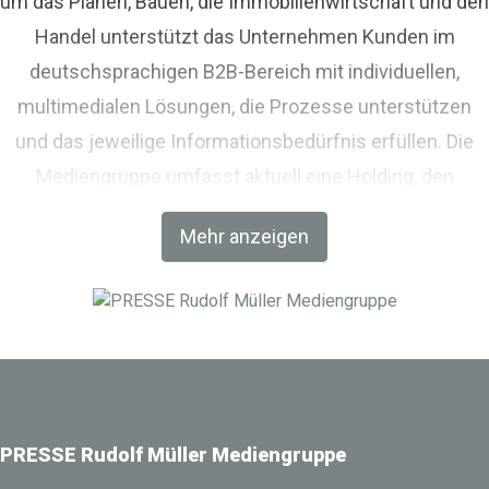
um das Planen, Bauen, die Immobilienwirtschaft und den
Handel unterstützt das Unternehmen Kunden im
deutschsprachigen B2B-Bereich mit individuellen,
multimedialen Lösungen, die Prozesse unterstützen
und das jeweilige Informationsbedürfnis erfüllen. Die
Mediengruppe umfasst aktuell eine Holding, den
Fachverlag RM Rudolf Müller Medien und mit der BIM
Mehr anzeigen
World MUNICH eine Netzwerkplattform für Akteure der
Digitalisierung im Bau-, Immobilien- und
Infrastrukturbereich.
PRESSE Rudolf Müller Mediengruppe