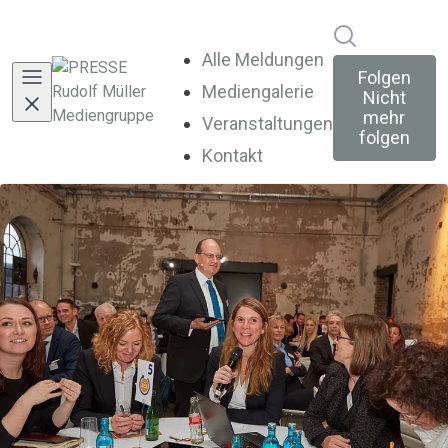
Im Newsroo
Alle Meldungen
Folgen
Mediengalerie
Nicht
mehr
Veranstaltungen
folgen
Kontakt