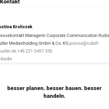
Kontakt
ustina Kroliczek
ressekontakt
Managerin Corporate Communication
Rudo
üller Medienholding GmbH & Co. KG
presse@rudolf-
ueller.de
+49 221 5497-350
inkedin
besser planen. besser bauen. besser
handeln.