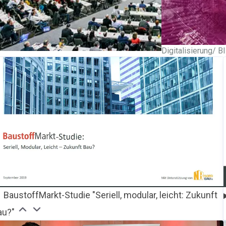
Digitalisierung/ B
nstaltungen
BaustoffMarkt-Studie "Seriell, modular, leicht: Zukunft
au?"