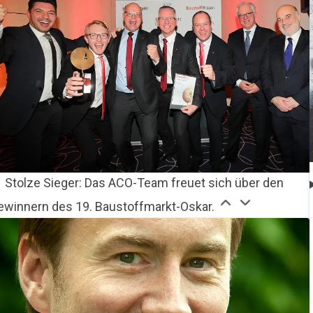
Stolze Sieger: Das ACO-Team freuet sich über den
ewinnern des 19. Baustoffmarkt-Oskar.