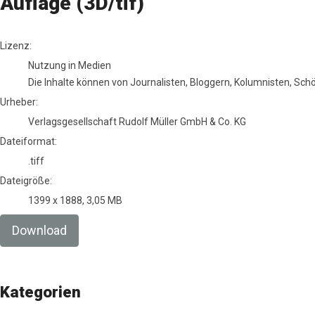
Auflage (3D/tif)
Verlagsgesellschaft Rudolf Müller GmbH & Co. KG
Lizenz:
Nutzung in Medien
Die Inhalte können von Journalisten, Bloggern, Kolumnisten, Sc
Urheber:
Verlagsgesellschaft Rudolf Müller GmbH & Co. KG
Dateiformat:
.tiff
Dateigröße:
1399 x 1888, 3,05 MB
Download
Kategorien