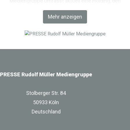
Mediengruppe umfasst aktuell eine Holding, den
Fachverlag RM Rudolf Müller Medien und mit der BIM
Mehr anzeigen
World MUNICH eine Netzwerkplattform für Akteure der
Digitalisierung im Bau-, Immobilien- und
Infrastrukturbereich.
PRESSE Rudolf Müller Mediengruppe
Stolberger Str. 84
50933 Köln
Deutschland
zur Unternehmenswebsite