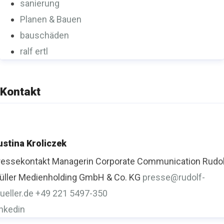
sanierung
Planen & Bauen
bauschäden
ralf ertl
Kontakt
ustina Kroliczek
ressekontakt
Managerin Corporate Communication
Rudo
üller Medienholding GmbH & Co. KG
presse@rudolf-
ueller.de
+49 221 5497-350
inkedin