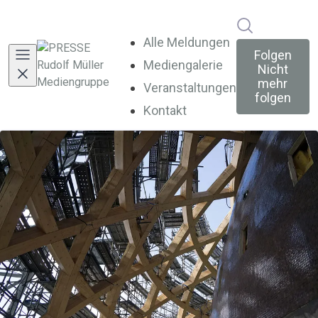
Im Newsroo
Alle Meldungen
Folgen
Mediengalerie
Nicht
mehr
Veranstaltungen
folgen
Kontakt