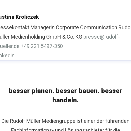
ustina Kroliczek
ressekontakt
Managerin Corporate Communication
Rudo
üller Medienholding GmbH & Co. KG
presse@rudolf-
ueller.de
+49 221 5497-350
inkedin
besser planen. besser bauen. besser
handeln.
Die Rudolf Müller Mediengruppe ist einer der führenden
Fachinformations- und Lösungsanbieter für die