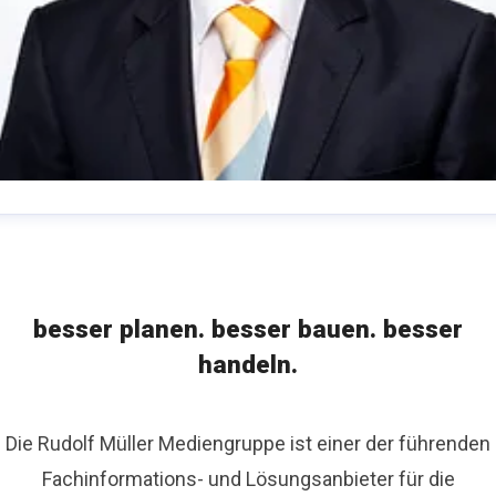
arkus Langenbach
eitung Programm Bau- und Ausbau
RM Rudolf Müller
edien GmbH & Co. KG
m.langenbach@rudolf-mueller.de
besser planen. besser bauen. besser
49 221 5497-367
handeln.
Die Rudolf Müller Mediengruppe ist einer der führenden
Fachinformations- und Lösungsanbieter für die