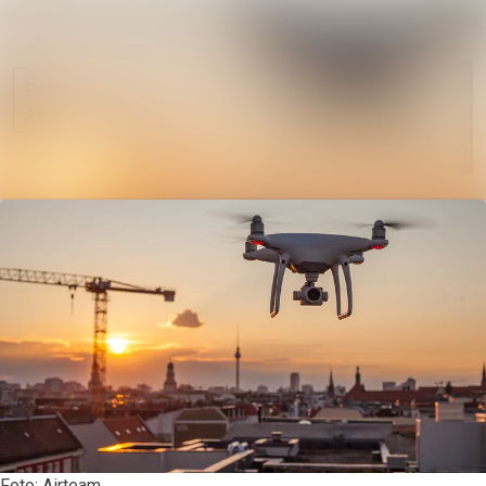
Im Newsroo
Alle Meldungen
Folgen
Mediengalerie
Nicht
mehr
Veranstaltungen
folgen
Kontakt
Foto: Airteam