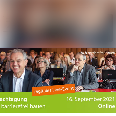
Im Newsroo
Alle Meldungen
Folgen
Mediengalerie
Nicht
mehr
Veranstaltungen
folgen
Kontakt