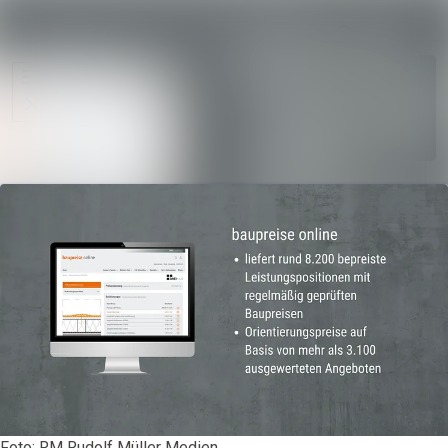
Im Newsroo
Alle Meldungen
Folgen
Mediengalerie
Nicht
mehr
Veranstaltungen
folgen
Kontakt
Foto: RM Rudolf Müller Medien