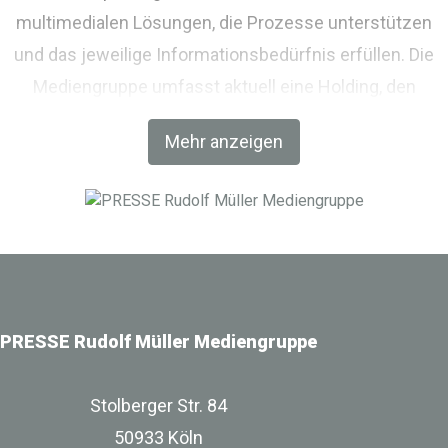
multimedialen Lösungen, die Prozesse unterstützen
und das jeweilige Informationsbedürfnis erfüllen. Die
Mediengruppe umfasst aktuell eine Holding, den
Fachverlag RM Rudolf Müller Medien und mit der BIM
Mehr anzeigen
World MUNICH eine Netzwerkplattform für Akteure der
Digitalisierung im Bau-, Immobilien- und
Infrastrukturbereich.
PRESSE Rudolf Müller Mediengruppe
Stolberger Str. 84
50933 Köln