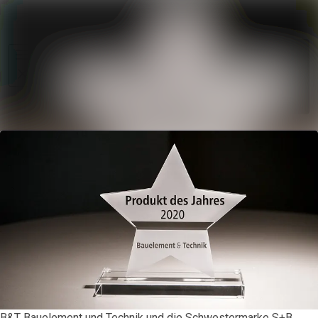
Im Newsroo
Alle Meldungen
Folgen
Mediengalerie
Nicht
mehr
Veranstaltungen
folgen
Kontakt
B&T Bauelement und Technik und die Schwestermarke S+B