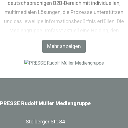
deutschsprachigen B2B-Bereich mit individuellen,
multimedialen Lösungen, die Prozesse unterstützen
und das jeweilige Informationsbedürfnis erfüllen. Die
Mediengruppe umfasst aktuell eine Holding, den
Fachverlag RM Rudolf Müller Medien und mit der BIM
Mehr anzeigen
World MUNICH eine Netzwerkplattform für Akteure der
Digitalisierung im Bau-, Immobilien- und
Infrastrukturbereich.
PRESSE Rudolf Müller Mediengruppe
Stolberger Str. 84