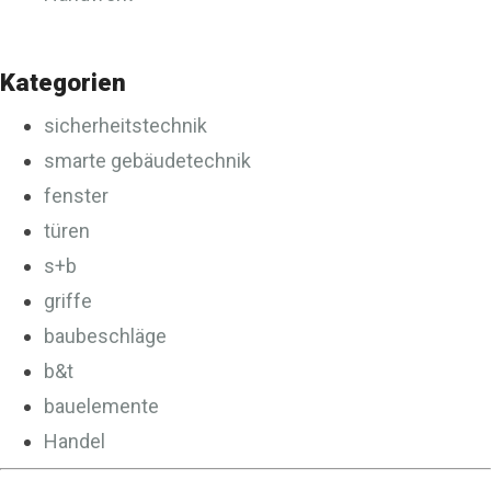
Kategorien
sicherheitstechnik
smarte gebäudetechnik
fenster
türen
s+b
griffe
baubeschläge
b&t
bauelemente
Handel