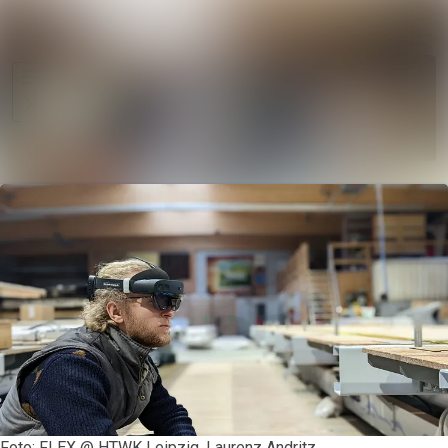
Im Newsroo
Alle Meldungen
Folgen
Mediengalerie
Nicht
mehr
Veranstaltungen
folgen
Kontakt
Foto: FLEX @ HTWK Leipzig, Laurenz Andritz