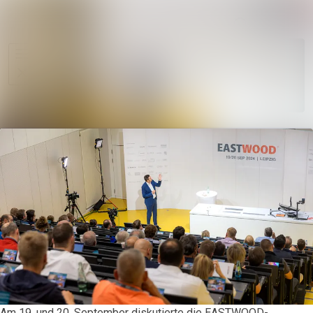
Im Newsroo
Alle Meldungen
Folgen
Mediengalerie
Nicht
mehr
Veranstaltungen
folgen
Kontakt
Am 19. und 20. September diskutierte die EASTWOOD-