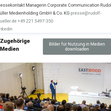
ressekontakt
Managerin Corporate Communication
Rudo
ueller.de
+49 221 5497-341
üller Medienholding GmbH & Co. KG
presse@rudolf-
ueller.de
+49 221 5497-350
inkedin
Zugehörige
Bilder für Nutzung in Medien
Medien
downloaden