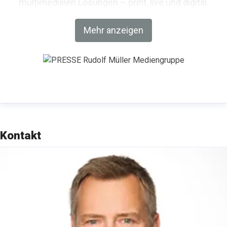
multimedialen Lösungen – print, live und digital.
Weiterbildung und Netzwerken stehen im
Mehr anzeigen
Mittelpunkt des umfangreichen
Veranstaltungsangebots des Medienhauses
bestehend u. a. aus einer Messe, Kongressen,
Branchen-Foren, Seminaren und Lehrgängen.
Besuchen Sie uns bei
Linkedin
.
Kontakt