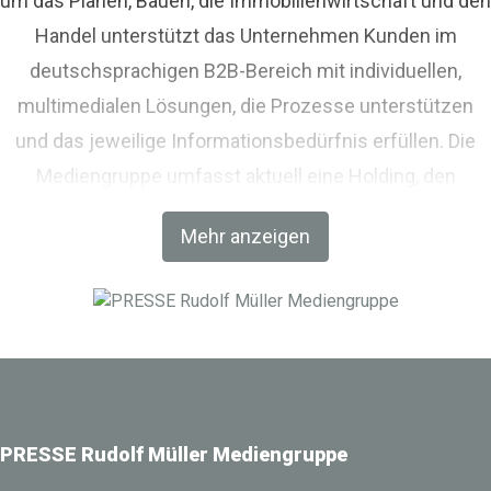
um das Planen, Bauen, die Immobilienwirtschaft und den
Handel unterstützt das Unternehmen Kunden im
deutschsprachigen B2B-Bereich mit individuellen,
multimedialen Lösungen, die Prozesse unterstützen
und das jeweilige Informationsbedürfnis erfüllen. Die
Mediengruppe umfasst aktuell eine Holding, den
Fachverlag RM Rudolf Müller Medien und mit der BIM
Mehr anzeigen
World MUNICH eine Netzwerkplattform für Akteure der
Digitalisierung im Bau-, Immobilien- und
Infrastrukturbereich.
PRESSE Rudolf Müller Mediengruppe