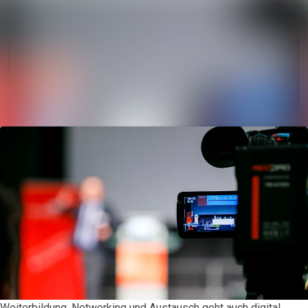
Im Newsroo
Alle Meldungen
Folgen
Mediengalerie
Nicht
mehr
Veranstaltungen
folgen
Kontakt
Weiterbildung, Networking und Austausch geht auch digital.