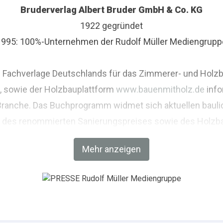
Bruderverlag Albert Bruder GmbH & Co. KG
1922 gegründet
1995: 100%-Unternehmen der Rudolf Müller Mediengrupp
den Fachverlage Deutschlands für das Zimmerer- und Hol
, sowie der Holzbauplattform
www.bauenmitholz.de
info
Branche. Das Buchprogramm widmet sich aktuellen bauli
er des renommierten Sanierungspreises sowie des Holzba
Mehr anzeigen