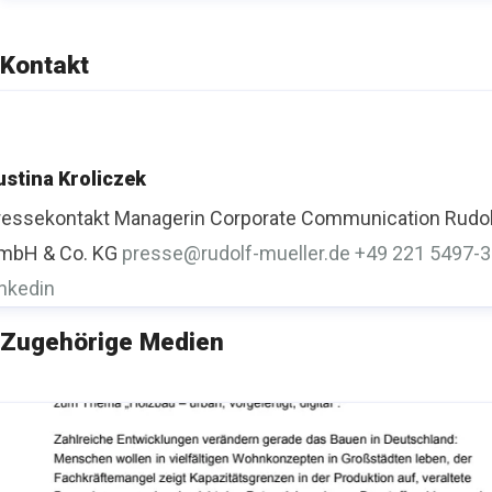
Kontakt
ustina Kroliczek
ressekontakt
Managerin Corporate Communication
Rudol
mbH & Co. KG
presse@rudolf-mueller.de
+49 221 5497-
inkedin
Zugehörige Medien