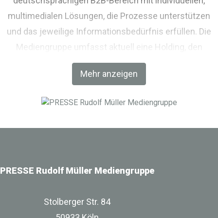
deutschsprachigen B2B-Bereich mit individuellen,
multimedialen Lösungen, die Prozesse unterstützen
und das jeweilige Informationsbedürfnis erfüllen. Die
Mediengruppe umfasst aktuell eine Holding, den
Fachverlag RM Rudolf Müller Medien und mit der BIM
Mehr anzeigen
World MUNICH eine Netzwerkplattform für Akteure der
Digitalisierung im Bau-, Immobilien- und
Infrastrukturbereich.
PRESSE Rudolf Müller Mediengruppe
Stolberger Str. 84
50933 Köln