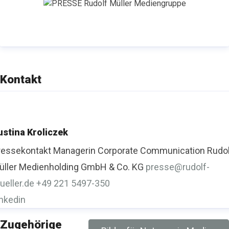
bestehend u. a. aus einer Messe, Kongressen,
Branchen-Foren, Seminaren und Lehrgängen.
Besuchen Sie uns bei
Linkedin
.
Kontakt
ustina Kroliczek
ressekontakt
Managerin Corporate Communication
Rudo
üller Medienholding GmbH & Co. KG
presse@rudolf-
ueller.de
+49 221 5497-350
inkedin
Zugehörige