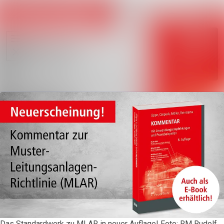
Im Newsroo
Alle Meldungen
Folgen
Mediengalerie
Nicht
mehr
Veranstaltungen
folgen
Kontakt
Das Standardwerk zu MLAR in neuer Auflage! Foto: RM Rudolf