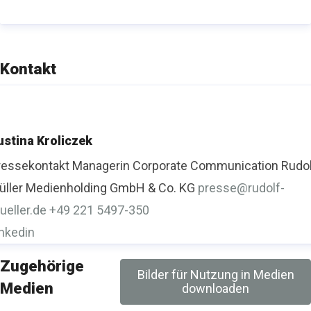
Besuchen Sie uns bei
Linkedin
.
Kontakt
ustina Kroliczek
ressekontakt
Managerin Corporate Communication
Rudo
üller Medienholding GmbH & Co. KG
presse@rudolf-
ueller.de
+49 221 5497-350
inkedin
Zugehörige
Bilder für Nutzung in Medien
Medien
downloaden