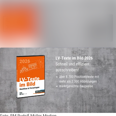
Im Newsroo
Alle Meldungen
Folgen
Mediengalerie
Nicht
mehr
Veranstaltungen
folgen
Kontakt
Foto: RM Rudolf Müller Medien