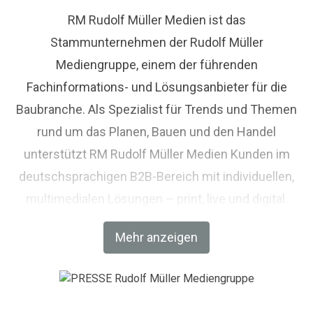
RM Rudolf Müller Medien ist das
Stammunternehmen der Rudolf Müller
Mediengruppe, einem der führenden
Fachinformations- und Lösungsanbieter für die
Baubranche. Als Spezialist für Trends und Themen
rund um das Planen, Bauen und den Handel
unterstützt RM Rudolf Müller Medien Kunden im
deutschsprachigen B2B-Bereich mit individuellen,
multimedialen Lösungen – print, live und digital.
Weiterbildung und Netzwerken stehen im
Mehr anzeigen
Mittelpunkt des umfangreichen
Veranstaltungsangebots des Medienhauses
bestehend u. a. aus einer Messe, Kongressen,
Branchen-Foren, Seminaren und Lehrgängen.