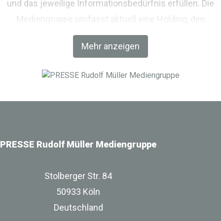
und das jeweilige Informationsbedürfnis erfüllen. Die
Mediengruppe umfasst aktuell eine Holding, den
Fachverlag RM Rudolf Müller Medien und mit der BIM
Mehr anzeigen
World MUNICH eine Netzwerkplattform für Akteure der
Digitalisierung im Bau-, Immobilien- und
Infrastrukturbereich.
PRESSE Rudolf Müller Mediengruppe
Stolberger Str. 84
50933 Köln
Deutschland