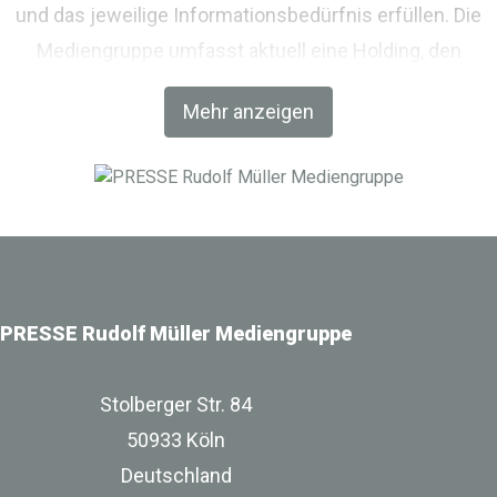
und das jeweilige Informationsbedürfnis erfüllen. Die
Mediengruppe umfasst aktuell eine Holding, den
Fachverlag RM Rudolf Müller Medien und mit der BIM
Mehr anzeigen
World MUNICH eine Netzwerkplattform für Akteure der
Digitalisierung im Bau-, Immobilien- und
Infrastrukturbereich.
PRESSE Rudolf Müller Mediengruppe
Stolberger Str. 84
50933 Köln
Deutschland