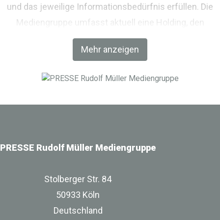
und das jeweilige Informationsbedürfnis erfüllen. Die
Mediengruppe umfasst aktuell eine Holding, den
Fachverlag RM Rudolf Müller Medien und mit der BIM
Mehr anzeigen
World MUNICH eine Netzwerkplattform für Akteure der
Digitalisierung im Bau-, Immobilien- und
Infrastrukturbereich.
PRESSE Rudolf Müller Mediengruppe
Stolberger Str. 84
50933 Köln
Deutschland